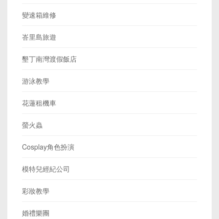
變速箱維修
峇里島旅遊
墾丁南灣渡假飯店
游泳教學
花蓮租機車
螢火蟲
Cosplay角色扮演
模特兒經紀公司
彩妝教學
婚禮樂團