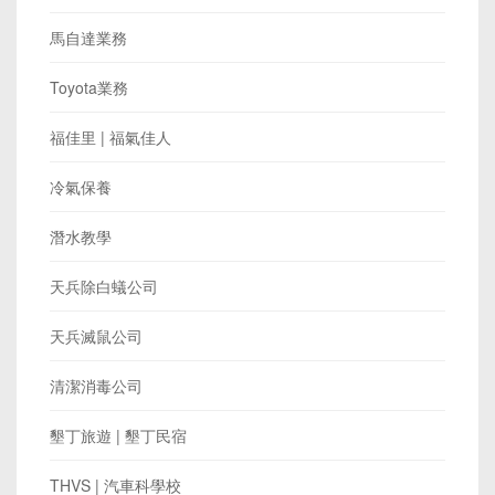
馬自達業務
Toyota業務
福佳里 | 福氣佳人
冷氣保養
潛水教學
天兵除白蟻公司
天兵滅鼠公司
清潔消毒公司
墾丁旅遊 | 墾丁民宿
THVS | 汽車科學校