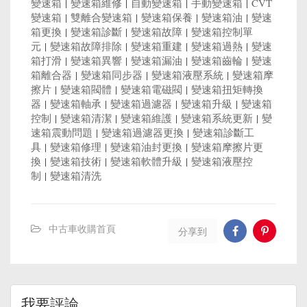
變速箱
|
變速箱維修
|
自動變速箱
|
手動變速箱
|
CVT
變速箱
|
雙離合變速箱
|
變速箱保養
|
變速箱油
|
變速
箱更換
|
變速箱診斷
|
變速箱故障
|
變速箱控制單
元
|
變速箱故障排除
|
變速箱重建
|
變速箱過熱
|
變速
箱打滑
|
變速箱異響
|
變速箱漏油
|
變速箱齒輪
|
變速
箱離合器
|
變速箱同步器
|
變速箱液壓系統
|
變速箱摩
擦片
|
變速箱閥體
|
變速箱電磁閥
|
變速箱扭矩轉換
器
|
變速箱軸承
|
變速箱過濾器
|
變速箱升級
|
變速箱
控制
|
變速箱清潔
|
變速箱維護
|
變速箱系統更新
|
變
速箱震動問題
|
變速箱過濾器更換
|
變速箱診斷工
具
|
變速箱修理
|
變速箱油封更換
|
變速箱摩擦片更
換
|
變速箱技術
|
變速箱軟體升級
|
變速箱液壓控
制
|
變速箱清洗
中古車收購首頁
分享到
我要評論