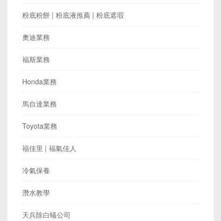
粉底粉餅 | 粉底液推薦 | 粉底遮瑕
奧迪業務
福斯業務
Honda業務
馬自達業務
Toyota業務
福佳里 | 福氣佳人
冷氣保養
潛水教學
天兵除白蟻公司