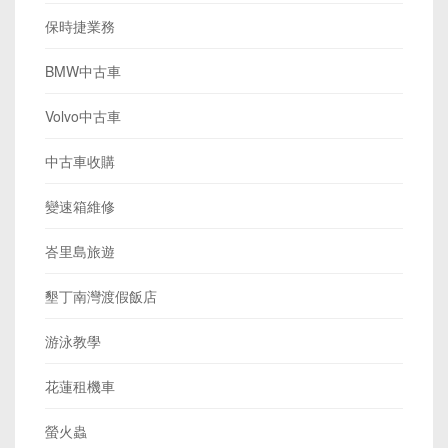
保時捷業務
BMW中古車
Volvo中古車
中古車收購
變速箱維修
峇里島旅遊
墾丁南灣渡假飯店
游泳教學
花蓮租機車
螢火蟲