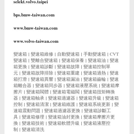
selekt.volvo.taipei
bps.bmw-taiwan.com
www.bmw-taiwan.com
www.volvo-taiwan.com
變速箱
|
變速箱維修
|
自動變速箱
|
手動變速箱
|
CVT
變速箱
|
雙離合變速箱
|
變速箱保養
|
變速箱油
|
變速
箱更換
|
變速箱診斷
|
變速箱故障
|
變速箱控制單
元
|
變速箱故障排除
|
變速箱重建
|
變速箱過熱
|
變速
箱打滑
|
變速箱異響
|
變速箱漏油
|
變速箱齒輪
|
變速
箱離合器
|
變速箱同步器
|
變速箱液壓系統
|
變速箱摩
擦片
|
變速箱閥體
|
變速箱電磁閥
|
變速箱扭矩轉換
器
|
變速箱軸承
|
變速箱過濾器
|
變速箱升級
|
變速箱
控制
|
變速箱清潔
|
變速箱維護
|
變速箱系統更新
|
變
速箱震動問題
|
變速箱過濾器更換
|
變速箱診斷工
具
|
變速箱修理
|
變速箱油封更換
|
變速箱摩擦片更
換
|
變速箱技術
|
變速箱軟體升級
|
變速箱液壓控
制
|
變速箱清洗