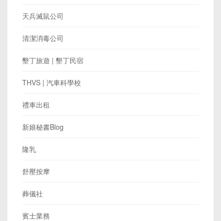
天兵滅鼠公司
清潔消毒公司
墾丁旅遊 | 墾丁民宿
THVS | 汽車科學校
禮車出租
新娘秘書Blog
隆乳
舒壓按摩
葬儀社
賓士業務