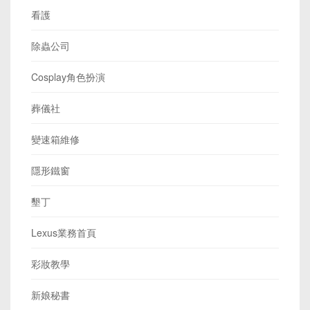
看護
除蟲公司
Cosplay角色扮演
葬儀社
變速箱維修
隱形鐵窗
墾丁
Lexus業務首頁
彩妝教學
新娘秘書