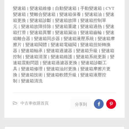
變速箱
|
變速箱維修
|
自動變速箱
|
手動變速箱
|
CVT
變速箱
|
雙離合變速箱
|
變速箱保養
|
變速箱油
|
變速
箱更換
|
變速箱診斷
|
變速箱故障
|
變速箱控制單
元
|
變速箱故障排除
|
變速箱重建
|
變速箱過熱
|
變速
箱打滑
|
變速箱異響
|
變速箱漏油
|
變速箱齒輪
|
變速
箱離合器
|
變速箱同步器
|
變速箱液壓系統
|
變速箱摩
擦片
|
變速箱閥體
|
變速箱電磁閥
|
變速箱扭矩轉換
器
|
變速箱軸承
|
變速箱過濾器
|
變速箱升級
|
變速箱
控制
|
變速箱清潔
|
變速箱維護
|
變速箱系統更新
|
變
速箱震動問題
|
變速箱過濾器更換
|
變速箱診斷工
具
|
變速箱修理
|
變速箱油封更換
|
變速箱摩擦片更
換
|
變速箱技術
|
變速箱軟體升級
|
變速箱液壓控
制
|
變速箱清洗
中古車收購首頁
分享到