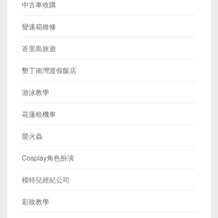
中古車收購
變速箱維修
峇里島旅遊
墾丁南灣渡假飯店
游泳教學
花蓮租機車
螢火蟲
Cosplay角色扮演
模特兒經紀公司
彩妝教學